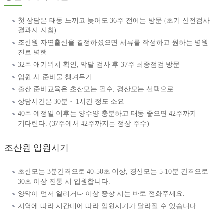
첫 상담은 태동 느끼고 늦어도 36주 전에는 방문 (초기 산전검사
결과지 지참)
조산원 자연출산을 결정하셨으면 서류를 작성하고 원하는 병원
진료 병행
32주 애기위치 확인, 막달 검사 후 37주 최종점검 방문
입원 시 준비물 챙겨두기
출산 준비교육은 초산모는 필수, 경산모는 선택으로
상담시간은 30분 ~ 1시간 정도 소요
40주 예정일 이후는 양수양 충분하고 태동 좋으면 42주까지
기다린다. (37주에서 42주까지는 정상 주수)
조산원 입원시기
초산모는 3분간격으로 40-50초 이상, 경산모는 5-10분 간격으로
30초 이상 진통 시 입원합니다.
양막이 먼저 열리거나 이상 증상 시는 바로 전화주세요.
지역에 따라 시간대에 따라 입원시기가 달라질 수 있습니다.