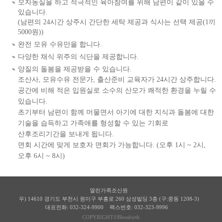
모자동실을 하고 적극적인 육아참여를 위해 남편이 같이 있을 수
있습니다.
(남편의 24시간 상주시 간단한 세탁 제공과 식사는 선택 제공(1끼
5000원))
완전 모유 수유만을 합니다.
다양한 채식 위주의 식단을 제공합니다.
양질의 돌봄을 제공받을 수 있습니다.
조산사, 모유수유 전문가, 출산준비 교육자가 24시간 상주합니다.
공간에 비해 적은 입원실로 소수의 산모가 쾌적한 환경을 누릴 수
있습니다.
초기부터 남편이 함께 머물면서 아기에 대한 지식과 돌봄에 대한
기술을 습득하고 가족애를 형성할 수 있는 기회로
산후조리기간을 보내게 됩니다.
면회 시간에 맞게 보호자 면회가 가능합니다. (오후 1시 ~ 2시,
오후 6시 ~ 8시)
열린가족조산원
우) 14610 경기도 부천시 원미구 부흥로 260 삼성빌딩 3층 (구:중동 1208-3)
대표전화: 032-324-9900
팩스번호: 032-323-9996
COPYRIGHT©Blessbirth