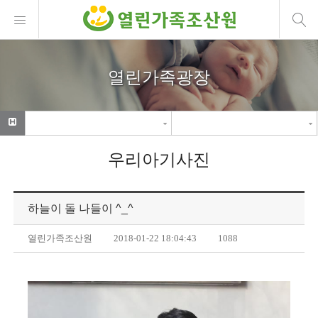
열린가족광장
우리아기사진
하늘이 돌 나들이 ^_^
열린가족조산원
2018-01-22 18:04:43
1088