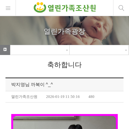
열린가족광장
축하합니다
박지영님 까복이 ^_^
열린가족조산원
2026-01-19 11:50:16
480