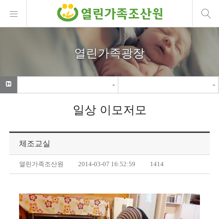
열린가족광장
일상 이모저모
체조교실
열린가족조산원
2014-03-07 16:52:59
1414