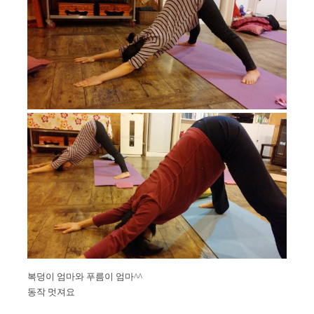
복덩이 엄마와 푸름이 엄마^^
동작 멋져요