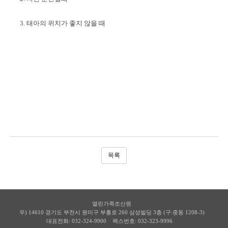
3. 태아의 위치가 좋지 않을 때
목록
열린가족조산원
우) 14610 경기도 부천시 원미구 부흥로 260 삼성빌딩 3층 (구:중동 1208-3)
대표전화: 032-324-9900
팩스번호: 032-323-9996