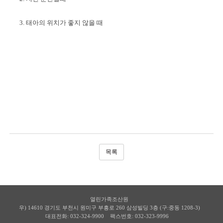
3. 태아의 위치가 좋지 않을 때
목록
열린가족조산원
우) 14610 경기도 부천시 원미구 부흥로 260 삼성빌딩 3층 (구:중동 1208-3)
대표전화: 032-324-9900
팩스번호: 032-323-9996